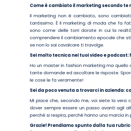
Come è cambiato il marketing secondo te ne
Il marketing non è cambiato, sono cambiati i 
tantissimo. È il marketing di moda che fa fa
sono come delle torri dorate in cui la real
comprendere il cambiamento epocale che stia
se non lo sai cavalcare ti travolge.
Sei molto tecnica nei tuoi video e podcast: 
Ho un master in fashion marketing ma quello 
tante domande ed ascoltare le risposte. Sporcars
le cose le fa veramente!
Sei da poco venuta a trovarci in azienda: co
Mi piace che, secondo me, voi siete la vera 
dover sempre essere un passo avanti agli altr
perché si respira, perché hanno una marcia in p
Grazie! Prendiamo spunto dalla tua rubrica 