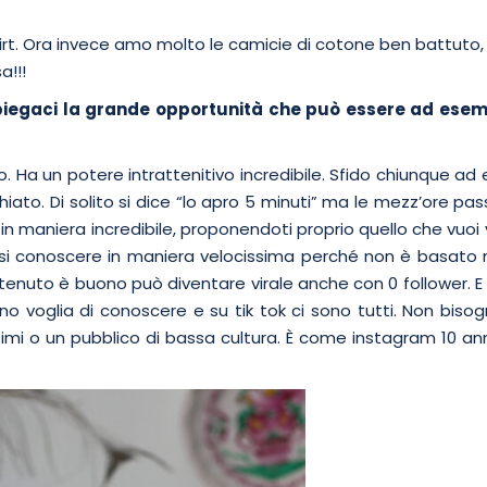
irt. Ora invece amo molto le camicie di cotone ben battuto,
a!!!
 Spiegaci la grande opportunità che può essere ad esem
o no. Ha un potere intrattenitivo incredibile. Sfido chiunque ad 
chiato. Di solito si dice “lo apro 5 minuti” ma le mezz’ore pa
i in maniera incredibile, proponendoti proprio quello che vuoi
si conoscere in maniera velocissima perché non è basato n
ontenuto è buono può diventare virale anche con 0 follower. E
no voglia di conoscere e su tik tok ci sono tutti. Non biso
ssimi o un pubblico di bassa cultura. È come instagram 10 an