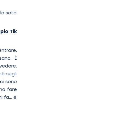
 la seta
pio Tik
entrare,
ssano. È
 vedere.
é sugli
 ci sono
gna fare
ni fa… e